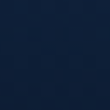
满冠体育官方授权下载平台，提供安全合规的App官方下载与
更新服务，支持Android与iOS快速安装。