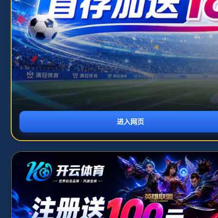
满冠体育 服务支持与帮助中心
全面解答设备兼容、安装配置、网络优化及账户安全等各类技
术疑问，保障您的数字体育体验顺畅无阻。
快速导航
iOS 设备安装与信任配置
Android 设备权限与安装
网络连接与更新排查
安全防护与防欺诈指南
联系官方技术支持
前往下载中心
iOS 设备安装与信任配置指南
为了提供更稳定、更丰富的服务体验，满冠体育 iOS官方版采