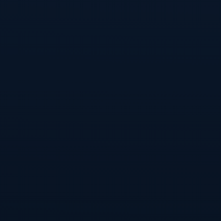
关于我们
帮助中心
信任与合作
乐鱼娱乐体育
满冠APP中心
LPL高清直播
中球情报 足球资讯与数据分析
顶级娱乐官方网站
Lejing Sports VIP Portal
欧宝体育
axis-mg.com.cn
jiuyou-digital.com.cn
global-hg-ltd.com.cn
© 2026 满冠体育（北京）科技有限公司. 保留所有权利.
京ICP备20240123号-1