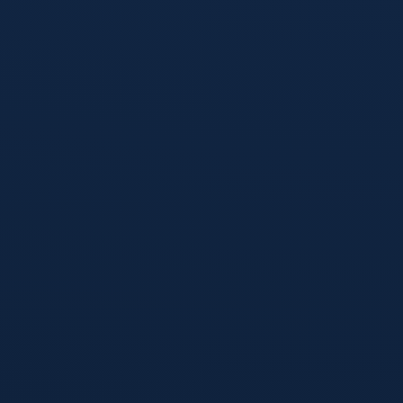
能被限制，请切换至个人移动数据网络重试。
安全防护与防欺诈指南
满冠体育高度重视用户的账户资产与个人隐私安全。我们采用
行业领先的SSL加密传输技术，确保所有数据交互的绝对机密
性。为了保护您的权益，请务必仔细阅读以下安全准则。
认准官方唯一渠道
请始终通过官方域名 (https://cn-manguanappofficial.com) 获取安
装包。切勿轻信社交媒体群组、未知短信链接或非官方论坛分
享的第三方下载包，以免设备感染恶意木马或造成账户资产损
失。
账户安全强化
建议定期更换登录密码，并开启两步验证（如绑定手机号或邮